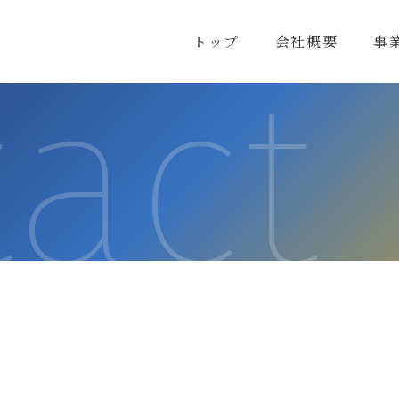
陽電社
トップ
会社概要
事
tact